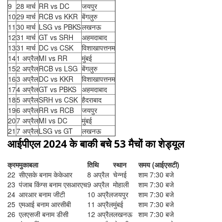
9
28 मार्च
RR vs DC
जयपुर
10
29 मार्च
RCB vs KKR
बेंगलुरु
11
30 मार्च
LSG vs PBKS
लखनऊ
12
31 मार्च
GT vs SRH
अहमदाबाद
13
31 मार्च
DC vs CSK
विशाखापत्तनम
14
1 अप्रैल
MI vs RR
मुंबई
15
2 अप्रैल
RCB vs LSG
बेंगलुरु
16
3 अप्रैल
DC vs KKR
विशाखापत्तनम
17
4 अप्रैल
GT vs PBKS
अहमदाबाद
18
5 अप्रैल
SRH vs CSK
हैदराबाद
19
6 अप्रैल
RR vs RCB
जयपुर
20
7 अप्रैल
MI vs DC
मुंबई
21
7 अप्रैल
LSG vs GT
लखनऊ
आईपीएल 2024 के बाकी बचे 53 मैचों का शेड्यूल
क्रम
मुकाबला
तिथि
स्थान
समय (आईएसटी)
22
सीएसके बनाम केकेआर
8 अप्रैल
चेन्नई
शाम 7:30 बजे
23
पंजाब किंग्स बनाम एसआरएच
9 अप्रैल
मोहाली
शाम 7:30 बजे
24
आरआर बनाम जीटी
10 अप्रैल
जयपुर
शाम 7:30 बजे
25
एमआई बनाम आरसीबी
11 अप्रैल
मुंबई
शाम 7:30 बजे
26
एलएसजी बनाम डीसी
12 अप्रैल
लखनऊ
शाम 7:30 बजे