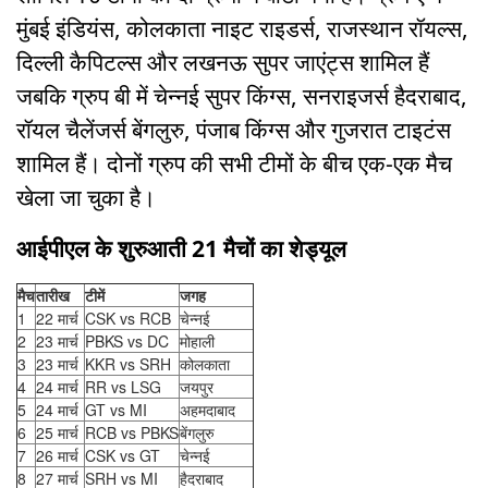
मुंबई इंडियंस, कोलकाता नाइट राइडर्स, राजस्थान रॉयल्स,
दिल्ली कैपिटल्स और लखनऊ सुपर जाएंट्स शामिल हैं
जबकि ग्रुप बी में चेन्नई सुपर किंग्स, सनराइजर्स हैदराबाद,
रॉयल चैलेंजर्स बेंगलुरु, पंजाब किंग्स और गुजरात टाइटंस
शामिल हैं। दोनों ग्रुप की सभी टीमों के बीच एक-एक मैच
खेला जा चुका है।
आईपीएल के शुरुआती 21 मैचों का शेड्यूल
मैच
तारीख
टीमें
जगह
1
22 मार्च
CSK vs RCB
चेन्नई
2
23 मार्च
PBKS vs DC
मोहाली
3
23 मार्च
KKR vs SRH
कोलकाता
4
24 मार्च
RR vs LSG
जयपुर
5
24 मार्च
GT vs MI
अहमदाबाद
6
25 मार्च
RCB vs PBKS
बेंगलुरु
7
26 मार्च
CSK vs GT
चेन्नई
8
27 मार्च
SRH vs MI
हैदराबाद