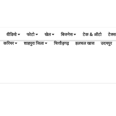
वीडियो
फोटो
खेल
बिजनेस
टेक & ऑटो
टेक्
करियर
शाहपुरा जिला
चित्तौड़गढ़
हलचल खास
उदयपुर