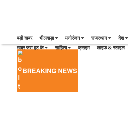
बड़ी खबर
भीलवाड़ा
मनोरंजन
राजस्थान
देश
खबर जरा हट के
साहित्य
क्राइम
लाइफ & स्टाइल
App
BREAKING NEWS
ook
am