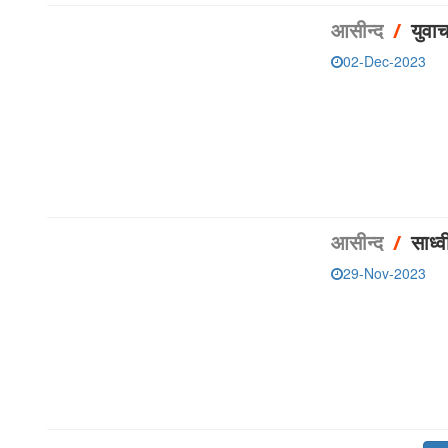
आसीन्‍द
/
युवाच
02-Dec-2023
आसीन्‍द
/
साध्
29-Nov-2023