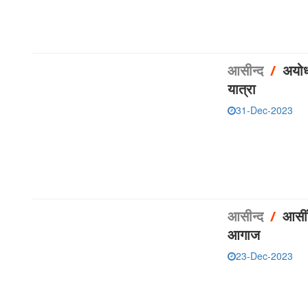
आसीन्‍द
/
अयोध
यात्रा
31-Dec-2023
आसीन्‍द
/
आसीं
आगाज
23-Dec-2023