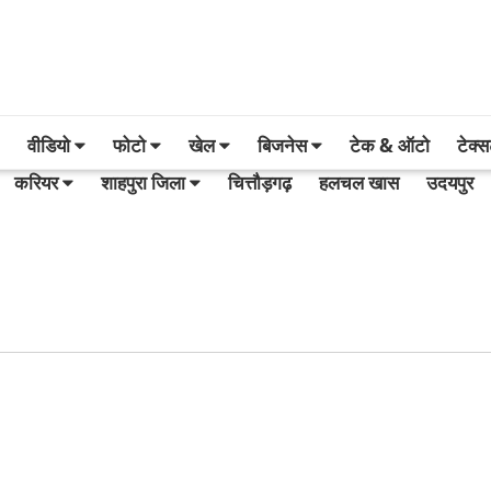
वीडियो
फोटो
खेल
बिजनेस
टेक & ऑटो
टेक्
करियर
शाहपुरा जिला
चित्तौड़गढ़
हलचल खास
उदयपुर