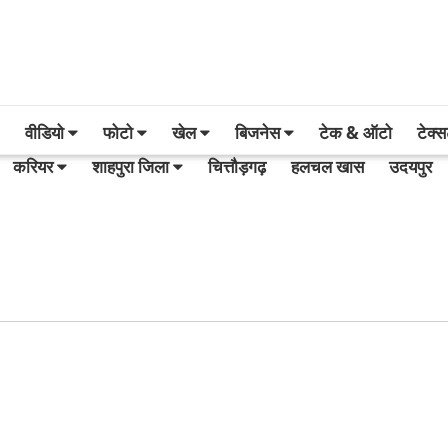
वीडियो
फोटो
खेल
बिजनेस
टेक & ऑटो
टेक्
करियर
शाहपुरा जिला
चित्तौड़गढ़
हलचल खास
उदयपुर